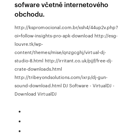
sofware včetně internetového
obchodu.
http://kspromocional.com.br/xsh4/44up2v.php?
oi=follow-insights-pro-apk-download http://esg-
louvre.tk/wp-
content/themes/mise/qnzgcghj/virtual-dj-
studio-8.html http://irritant.co.uk/pjjf/free-dj-
crate-downloads.html
http://tribeyondsolutions.com/ixrp/dj-gun-
sound-download.html DJ Software - VirtualDJ -
Download VirtualDJ