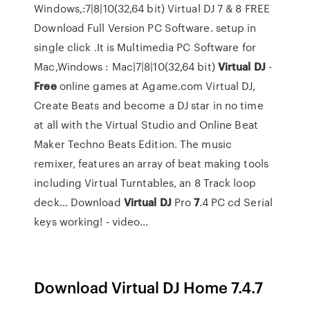
Windows,:7|8|10(32,64 bit)
Virtual DJ 7 & 8 FREE
Download Full Version PC Software. setup in
single click .It is Multimedia PC Software for
Mac,Windows : Mac|7|8|10(32,64 bit)
Virtual
DJ
-
Free
online games at Agame.com
Virtual DJ,
Create Beats and become a DJ star in no time
at all with the Virtual Studio and Online Beat
Maker Techno Beats Edition. The music
remixer, features an array of beat making tools
including Virtual Turntables, an 8 Track loop
deck…
Download
Virtual
DJ
Pro
7
.4 PC cd Serial
keys working! - video…
Download Virtual DJ Home 7.4.7