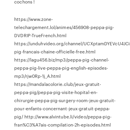
cochons !
https://www.zone-
telechargement.lol/animes/456908-peppa-pig-
DVDRIP-TrueFrench.html
https://unduhvideo.org/channel/UCXptamDYEVcU4JC
pig-francais-chaine-officielle-free.html
https://lagu456.biz/mp3/peppa-pig-channel-
peppa-pig-live-peppa-pig-english-episodes-
mp3/rjw0Rp-1j_A.html
https://mandalacolorie.club/jeux-gratuit-
peppa-pig/peppa-pig-visite-hopital-en-
chirurgie-peppa-pig-surgery-room-jeux-gratuit-
pour-enfants-concernant-jeux-gratuit-peppa-
pig/ http://www.alvintube.li/video/peppa-pig-
fran%C3%A7ais-compilation-2h-episodes.html