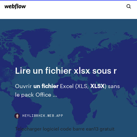
Lire un fichier xlsx sous r
Ouvrir
un
fichier
Excel (XLS,
XLSX
) sans
le pack Office ...
HEYLIBRHIK.WEB.APP
Telecharger logiciel code barre ean13 gratuit